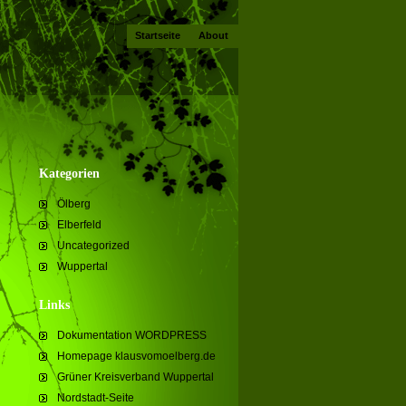
Startseite
About
Kategorien
Ölberg
Elberfeld
Uncategorized
Wuppertal
Links
Dokumentation WORDPRESS
Homepage klausvomoelberg.de
Grüner Kreisverband Wuppertal
Nordstadt-Seite