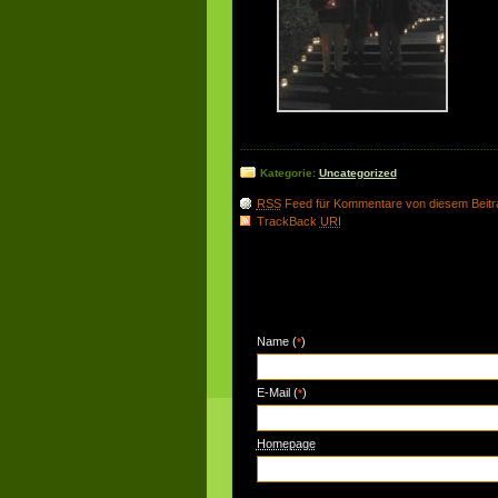
Kategorie:
Uncategorized
RSS
Feed für Kommentare von diesem Beitr
TrackBack
URI
Schreibe einen Kommentar
Name (
)
*
E-Mail (
)
*
Homepage