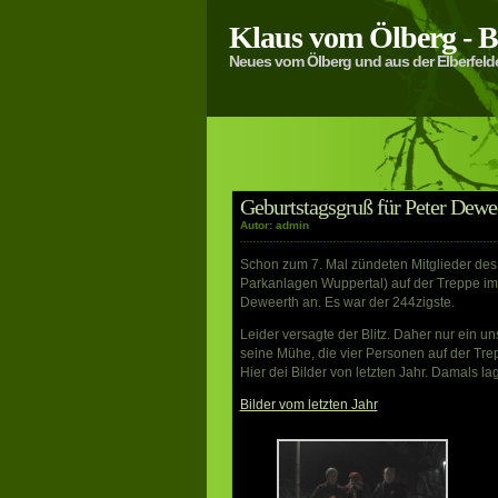
Klaus vom Ölberg -
Neues vom Ölberg und aus der Elberfeld
Geburtstagsgruß für Peter Dewe
Autor: admin
Schon zum 7. Mal zündeten Mitglieder des 
Parkanlagen Wuppertal) auf der Treppe im
Deweerth an. Es war der 244zigste.
Leider versagte der Blitz. Daher nur ein 
seine Mühe, die vier Personen auf der Tre
Hier dei Bilder von letzten Jahr. Damals lag
Bilder vom letzten Jahr