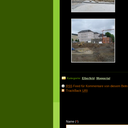
Kategorie:
Elberfeld
,
Wuppertal
RSS
Feed für Kommentare von diesem Beitr
TrackBack
URI
Schreibe einen Kommentar
Name (
)
*