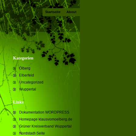
Startseite
About
Kategorien
Ölberg
Elberfeld
Uncategorized
Wuppertal
Links
Dokumentation WORDPRESS
Homepage klausvomoelberg.de
Grüner Kreisverband Wuppertal
Nordstadt-Seite