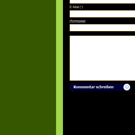
E-Mail (
)
*
Homepage