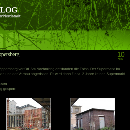
 BLOG
er Nordstadt
10
ppersberg
JUN
öppersberg vor Ort. Am Nachmittag entstanden die Fotos. Der Supermarkt im
n und der Vorbau abgerissen. Es wird dann für ca. 2 Jahre keinen Supermarkt
ssen.
g gesperrt.