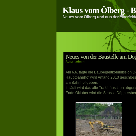
Klaus vom Ölberg -
Neues vom Ölberg und aus der Elberfeld
Neues von der Baustelle am Dö
Autor: admin
Am 6.6. tagte die Baubegleitkommission D
Hauptbahnhof wird Anfang 2013 geschlosse
am Bahnhof geben.
Im Juli wird das alte Trafohäuschen abgeri
Ende Oktober wird die Strasse Döppersber